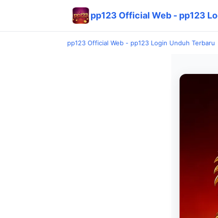
pp123 Official Web - pp123 L
pp123 Official Web - pp123 Login Unduh Terbaru 