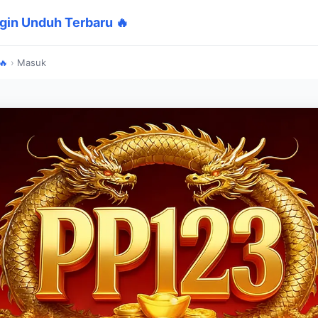
ogin Unduh Terbaru 🔥
🔥
›
Masuk