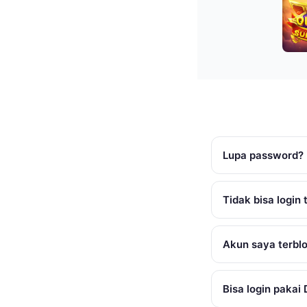
Lupa password? 
Tidak bisa login 
Akun saya terblo
Bisa login paka