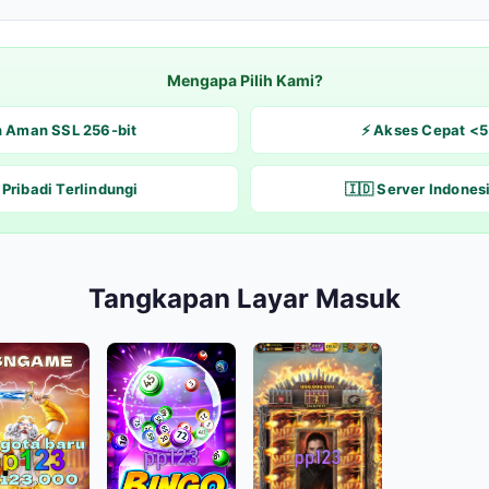
Mengapa Pilih Kami?
in Aman SSL 256-bit
⚡ Akses Cepat <5
a Pribadi Terlindungi
🇮🇩 Server Indonesi
Tangkapan Layar Masuk