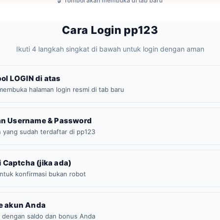
🔓 Tombol akan membuka di tab baru
Cara Login pp123
Ikuti 4 langkah singkat di bawah untuk login dengan aman
bol LOGIN di atas
embuka halaman login resmi di tab baru
an Username & Password
yang sudah terdaftar di pp123
i Captcha (jika ada)
untuk konfirmasi bukan robot
e akun Anda
n dengan saldo dan bonus Anda