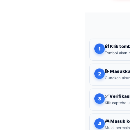
🔐 Klik tom
1
Tombol akan m
📝 Masukk
2
Gunakan akun 
✅ Verifikas
3
Klik captcha 
🎮 Masuk k
4
Mulai bermai