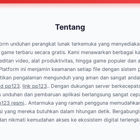
Tentang
form unduhan perangkat lunak terkemuka yang menyediak
n game terbaru secara gratis. Kami menawarkan berbagai ka
editan video, alat produktivitas, hingga game populer dan a
. Platform ini menjamin keamanan setiap file dengan sistem 
tikan pengalaman mengunduh yang aman dan sangat anda
d pp123
.
link pp123
.. Dengan dukungan server berkecepata
 unduhan dan pembaruan aplikasi berlangsung sangat cepa
p123 resmi
.. Antarmuka yang ramah pengguna memudahkan 
i yang mereka butuhkan dalam hitungan detik. Bergabungl
dan nikmati kemudahan akses ke ekosistem digital terleng