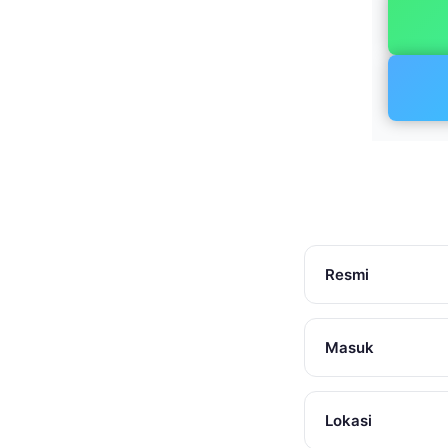
Resmi
Masuk
Lokasi