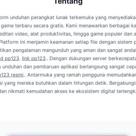
Tentang
form unduhan perangkat lunak terkemuka yang menyediak
n game terbaru secara gratis. Kami menawarkan berbagai ka
editan video, alat produktivitas, hingga game populer dan a
. Platform ini menjamin keamanan setiap file dengan sistem 
tikan pengalaman mengunduh yang aman dan sangat anda
d pp123
.
link pp123
.. Dengan dukungan server berkecepata
 unduhan dan pembaruan aplikasi berlangsung sangat cepa
p123 resmi
.. Antarmuka yang ramah pengguna memudahkan 
i yang mereka butuhkan dalam hitungan detik. Bergabungl
dan nikmati kemudahan akses ke ekosistem digital terleng