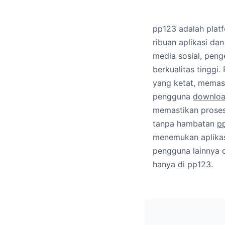
pp123 adalah plat
ribuan aplikasi da
media sosial, peng
berkualitas tinggi
yang ketat, memas
pengguna
downloa
memastikan proses
tanpa hambatan
p
menemukan aplikas
pengguna lainnya 
hanya di pp123.