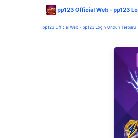
pp123 Official Web - pp123 L
pp123 Official Web - pp123 Login Unduh Terbaru 