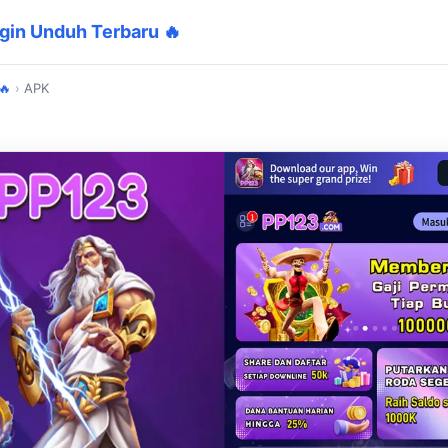
ogin Unduh Terbaru 🔥
🔥
›
APK