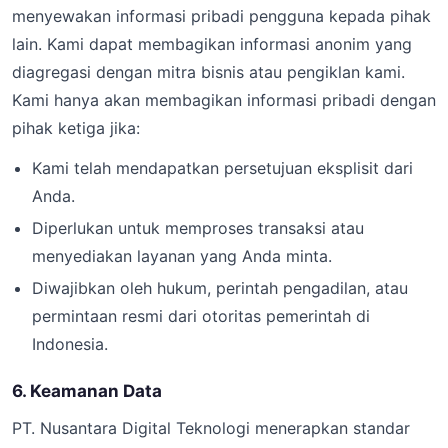
menyewakan informasi pribadi pengguna kepada pihak
lain. Kami dapat membagikan informasi anonim yang
diagregasi dengan mitra bisnis atau pengiklan kami.
Kami hanya akan membagikan informasi pribadi dengan
pihak ketiga jika:
Kami telah mendapatkan persetujuan eksplisit dari
Anda.
Diperlukan untuk memproses transaksi atau
menyediakan layanan yang Anda minta.
Diwajibkan oleh hukum, perintah pengadilan, atau
permintaan resmi dari otoritas pemerintah di
Indonesia.
6. Keamanan Data
PT. Nusantara Digital Teknologi menerapkan standar