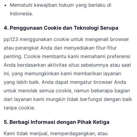
Mematuhi kewajiban hukum yang berlaku di
Indonesia.
4. Penggunaan Cookie dan Teknologi Serupa
pp123 menggunakan cookie untuk mengenali browser
atau perangkat Anda dan menyediakan fitur-fitur
penting. Cookie membantu kami memahami preferensi
Anda berdasarkan aktivitas situs sebelumnya atau saat
ini, yang memungkinkan kami memberikan layanan
yang lebih baik. Anda dapat mengatur browser Anda
untuk menolak semua cookie, namun beberapa bagian
dari layanan kami mungkin tidak berfungsi dengan baik
tanpa cookie.
5. Berbagi Informasi dengan Pihak Ketiga
Kami tidak menjual, memperdagangkan, atau