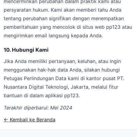
mencerminkan perubahan dalam praktik kami atau
persyaratan hukum. Kami akan memberi tahu Anda
tentang perubahan signifikan dengan menempatkan
pemberitahuan yang mencolok di situs web pp123 atau
mengirimkan email langsung kepada Anda.
10. Hubungi Kami
Jika Anda memiliki pertanyaan, keluhan, atau ingin
menggunakan hak-hak data Anda, silakan hubungi
Petugas Perlindungan Data kami di kantor pusat PT.
Nusantara Digital Teknologi, Jakarta, melalui fitur
bantuan di dalam aplikasi pp123.
Terakhir diperbarui: Mei 2024
← Kembali ke Beranda